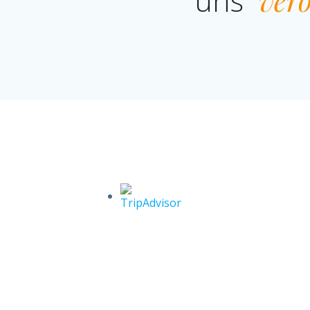
uns
verö